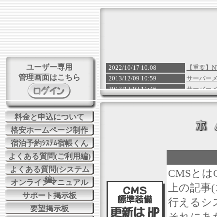
ユーザー専用
2022/10/17 10:08
【重要】N
管理画面はこちら
2013/12/09 10:59
サーバー
2013/12/03 11:46
サーバー
2013/04/13 06:05
近畿地方
2011/05/20 03:49
サーバー
料金と申込について
格安ホームページ制作
宿泊予約ｼｽﾃﾑ宿帳くん
よくある質問(ご利用編)
よくある質問(システム
CMSとはC
編)
オンラインマニュアル
上の記事
サポート掲示板
行えるシ
要望掲示板
それにあ