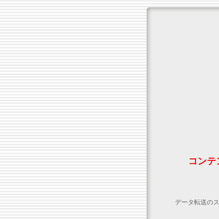
コンテ
データ転送の