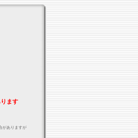
あります
合がありますが