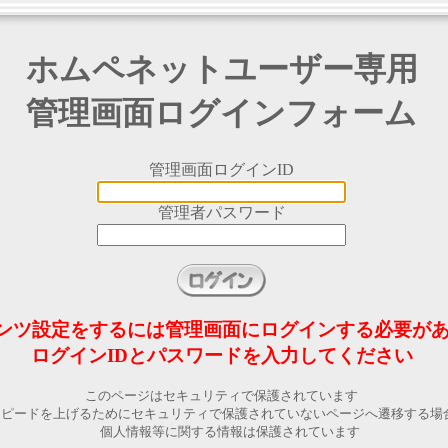
ホムペネットユーザー専用
管理画面ログインフォーム
管理画面ログインID
管理者パスワード
ンツ設定をするには管理画面にログインする必要が
ログインIDとパスワードを入力してください
このページはセキュリティで保護されています
スピードを上げるためにセキュリティで保護されていないページへ遷移する場
個人情報等に関する情報は保護されています